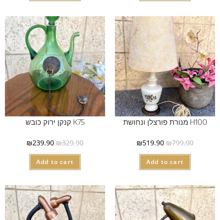
H100 מנורת פורצלן ונחושת
K75 קנקן ירוק כובש
₪
239.90
₪
329.90
₪
519.90
₪
799.90
Add to cart
Add to cart