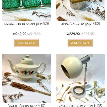
S109 קנקן לחלב אלומיניום
S28 ירוק וינטאג צרפתי מושלם
₪
249.90
₪
319.90
₪
229.90
₪
299.90
Add to cart
Add to cart
H105 מנורה מתכווננת וינטאג
M162 קנקן פורצלן תרנגול