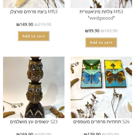
M153 צלחת מיניאטורית
M153 ביצת פרחים פורצלן
"wedgwood"
₪
149.90
₪
219.90
₪
99.90
₪
169.90
Add to cart
Add to cart
S24 תחתיות פרפרים מעופפים
S23 ינשופים עץ מושלמים
₪
169.90
₪
239.90
₪
139.90
₪
239.90