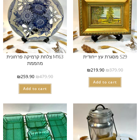
S29 מסגרת עץ ייחודית
M163 צלחת קרמיקה פרחונית
מהממת
₪
219.90
₪
379.90
₪
259.90
₪
479.90
Add to cart
Add to cart