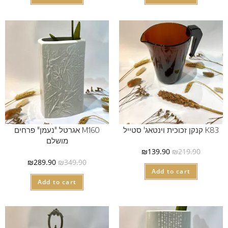
K83 קנקן זכוכית וינטאג' סטייל
M160 אגרטל "נעמן" פרחים
מושלם
₪
139.90
₪
219.90
₪
289.90
₪
349.90
Add to cart
Add to cart