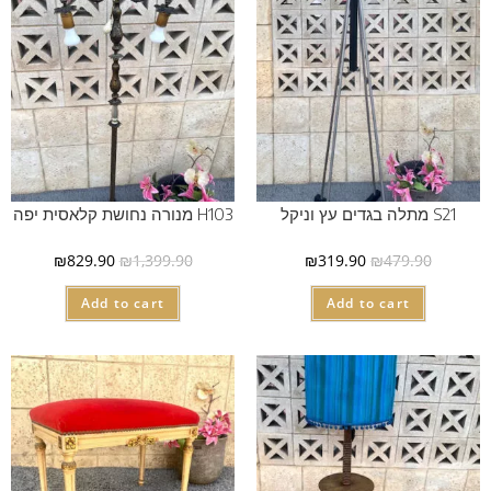
S21 מתלה בגדים עץ וניקל
H103 מנורה נחושת קלאסית יפה
₪
829.90
₪
1,399.90
₪
319.90
₪
479.90
Add to cart
Add to cart