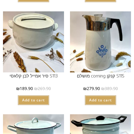
S115 קנקן corning מושלם
S113 סיר אמייל לבן קלאסי
₪
189.90
₪
269.90
₪
279.90
₪
389.90
Add to cart
Add to cart