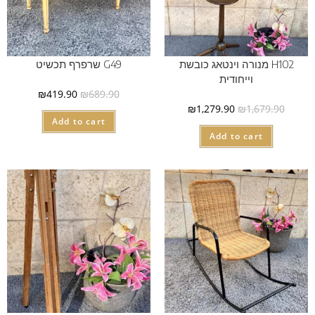
H102 מנורה וינטאג כובשת
G49 שרפרף תכשיט
וייחודית
₪
419.90
₪
689.90
₪
1,279.90
₪
1,679.90
Add to cart
Add to cart