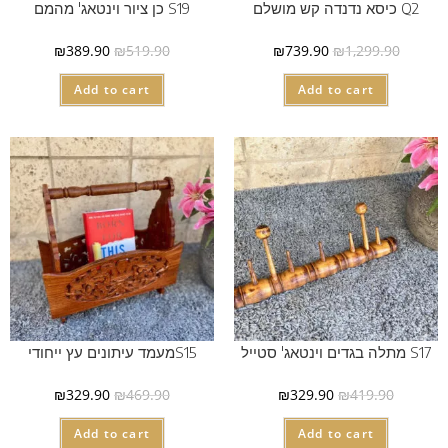
Q2 כיסא נדנדה קש מושלם
S19 כן ציור וינטאג' מהמם
₪
389.90
₪
519.90
₪
739.90
₪
1,299.90
Add to cart
Add to cart
S17 מתלה בגדים וינטאג' סטייל
S15מעמד עיתונים עץ ייחודי
₪
329.90
₪
469.90
₪
329.90
₪
419.90
Add to cart
Add to cart