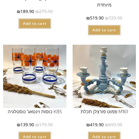
מיוחדת
₪
189.90
₪
279.90
₪
519.90
₪
729.90
Add to cart
Add to cart
M161 פמוט פורצלן תכלת
K85 כוסות וינטאג' נוסטלגיה
₪
139.90
₪
179.90
₪
419.90
₪
699.90
Add to cart
Add to cart