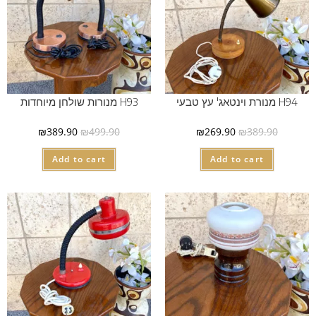
H94 מנורת וינטאג' עץ טבעי
H93 מנורות שולחן מיוחדות
₪
389.90
₪
499.90
₪
269.90
₪
389.90
Add to cart
Add to cart