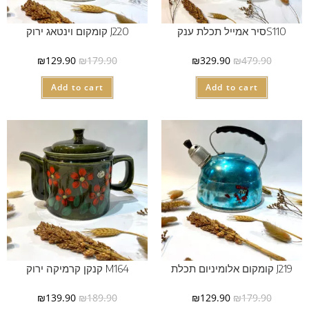
S110סיר אמייל תכלת ענק
J220 קומקום וינטאג ירוק
₪
129.90
₪
179.90
₪
329.90
₪
479.90
Add to cart
Add to cart
J219 קומקום אלומיניום תכלת
M164 קנקן קרמיקה ירוק
₪
139.90
₪
189.90
₪
129.90
₪
179.90