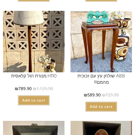
A88 שולחן עץ עם זכוכית
H110 מנורת רגל קלאסית
מהמם!!!
₪
789.90
₪
1,129.90
₪
589.90
₪
729.90
Add to cart
Add to cart