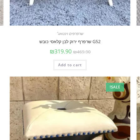
שרפרפים וינטאג׳
G52 שרפרף ירוק לבן קלאסי כובש
₪
319.90
₪
469.90
Add to cart
SALE!