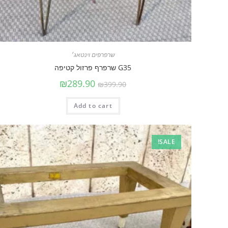
שרפרפים וינטאג׳
G35 שרפרף פרזול קטיפה
₪
289.90
₪
399.90
Add to cart
SALE!