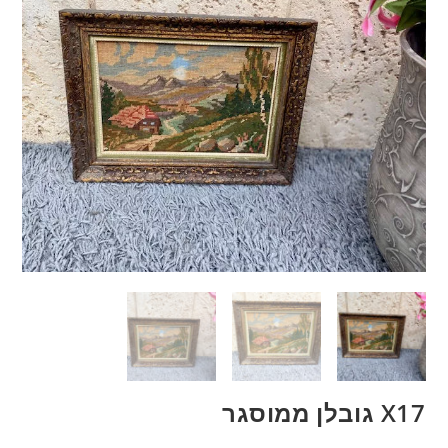
X17 גובלן ממוסגר