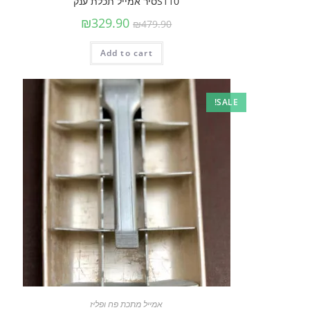
S110סיר אמייל תכלת ענק
₪
329.90
₪
479.90
Add to cart
SALE!
אמייל מתכת פח ופליז