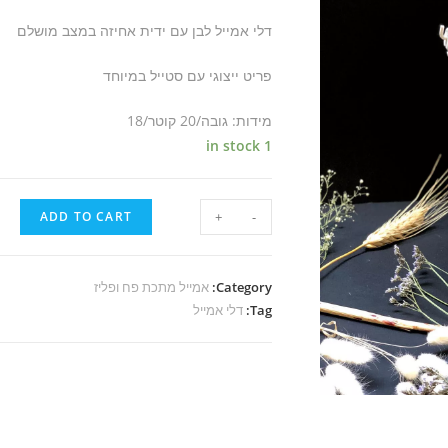
דלי אמייל לבן עם ידית אחיזה במצב מושלם
פריט ייצוגי עם סטייל במיוחד
מידות: גובה/20 קוטר/18
1 in stock
ADD TO CART
+
-
Category:
אמייל מתכת פח ופליז
Tag:
דלי אמייל