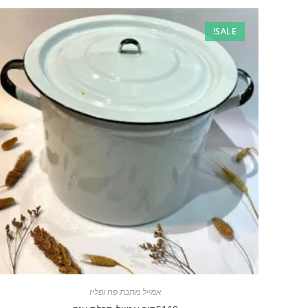
SALE!
אמייל מתכת פח ופליז