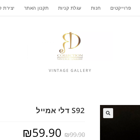
פרוייקטים
חנות
עגלת קניות
תקנון האתר
יצירת 
VINTAGE GALLERY
S92 דלי אמייל
₪
59.90
₪
99.90