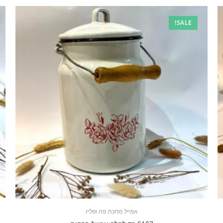
SALE!
אמייל מתכת פח ופליז