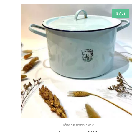
SALE!
אמייל מתכת פח ופליז