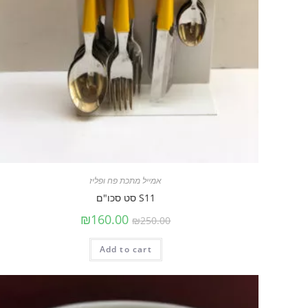
אמייל מתכת פח ופליז
S11 סט סכו"ם
₪
160.00
₪
250.00
Add to cart