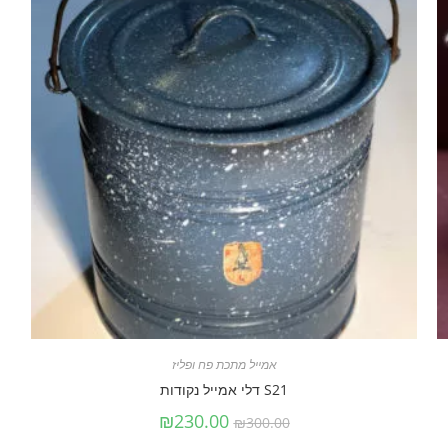
אמייל מתכת פח ופליז
S21 דלי אמייל נקודות
₪
230.00
₪
300.00