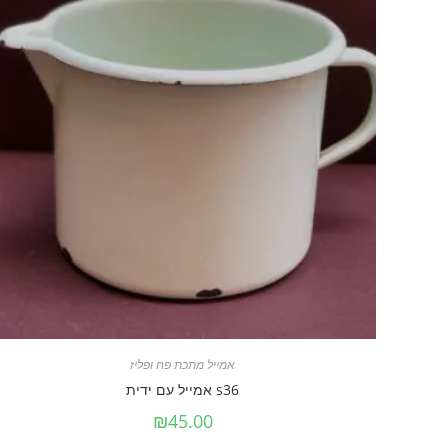
אמייל מתכת פח ופליז
s36 אמייל עם ידית
₪
45.00