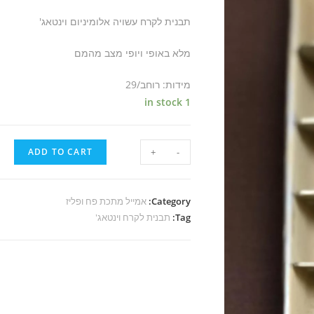
תבנית לקרח עשויה אלומיניום וינטאג'
מלא באופי ויופי מצב מהמם
מידות: רוחב/29
1 in stock
ADD TO CART
+
-
Category:
אמייל מתכת פח ופליז
Tag:
תבנית לקרח וינטאג'