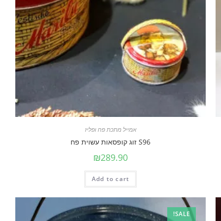
אמייל מתכת פח ופליז
S96 זוג קופסאות עשוית פח
₪
289.90
Add to cart
SALE!