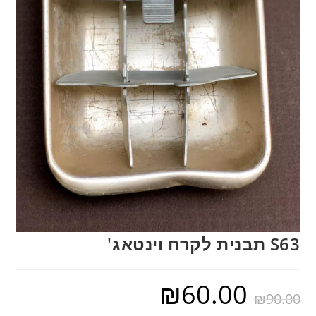
S63 תבנית לקרח וינטאג'
₪
60.00
₪
90.00