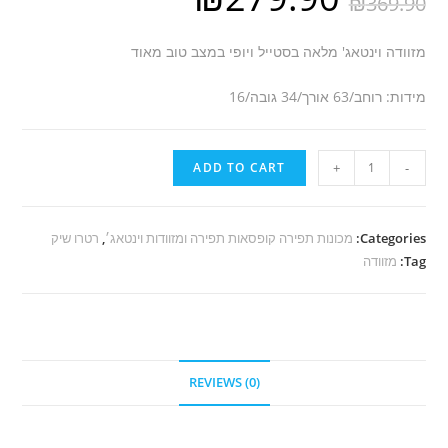
₪
369.90
מזוודה וינטאג' מלאה בסטייל ויופי במצב טוב מאוד
מידות: רוחב/63 אורך/34 גובה/16
S4
ADD TO CART
+
-
מזוודה
וינטאג'
מדליקה
Categories:
מכונות תפירה קופסאות תפירה ומזוודות וינטאג׳
,
רטרו שיק
Tag:
מזוודה
quantity
REVIEWS (0)