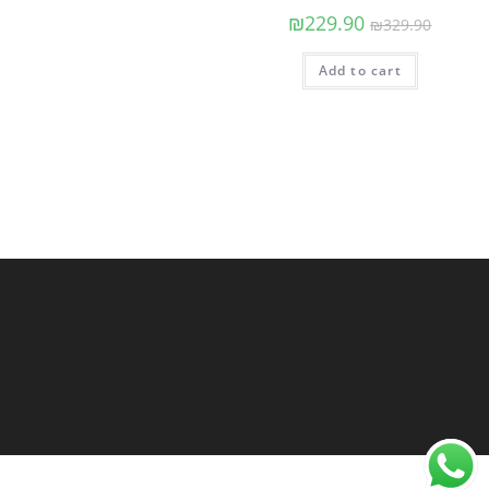
₪
229.90
₪
329.90
Add to cart