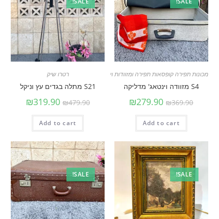
SALE!
SALE!
מכונות תפירה קופסאות תפירה ומזוודות וינטאג׳
,
רטרו שיק
רטרו שיק
S4 מזוודה וינטאג' מדליקה
S21 מתלה בגדים עץ וניקל
₪
319.90
₪
279.90
₪
479.90
₪
369.90
Add to cart
Add to cart
SALE!
SALE!