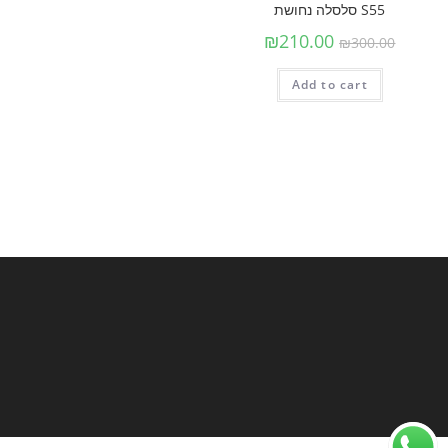
S55 סלסלה נחושת
₪
210.00
₪
300.00
Add to cart