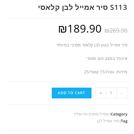
S113 סיר אמייל לבן קלאסי
₪
189.90
₪
269.90
סיר אמייל בגוון לבן קלאסי מסיבי במיוחד
איכותי במצב טוב מאוד
מידות: גובה/15 קוטר/25
S113
ADD TO CART
+
-
סיר
אמייל
לבן
Category:
אמייל מתכת פח ופליז
Tag:
קלאסי
סיר אמייל לבן
quantity