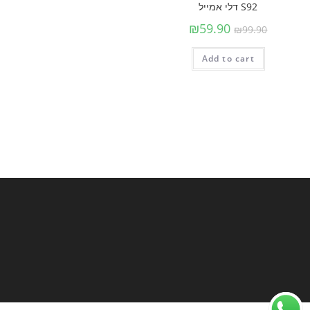
S92 דלי אמייל
₪
59.90
₪
99.90
Add to cart