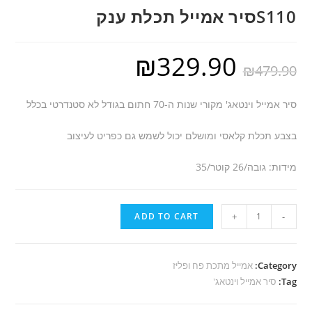
S110סיר אמייל תכלת ענק
₪
329.90
₪
479.90
סיר אמייל וינטאג' מקורי שנות ה-70 חתום בגודל לא סטנדרטי בכלל
בצבע תכלת קלאסי ומושלם יכול לשמש גם כפריט לעיצוב
מידות: גובה/26 קוטר/35
S110סיר
ADD TO CART
+
-
אמייל
תכלת
ענק
Category:
אמייל מתכת פח ופליז
Tag:
quantity
סיר אמייל וינטאג'