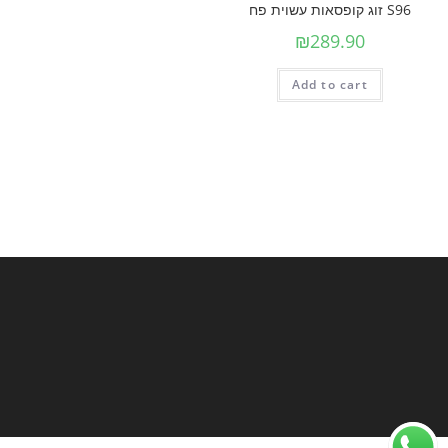
S96 זוג קופסאות עשוית פח
₪
289.90
Add to cart