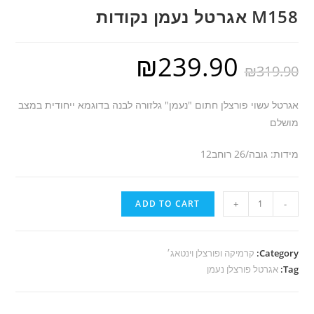
M158 אגרטל נעמן נקודות
₪
239.90
₪
319.90
אגרטל עשוי פורצלן חתום "נעמן" גלזורה לבנה בדוגמא ייחודית במצב
מושלם
מידות: גובה/26 רוחב12
M158
ADD TO CART
+
-
אגרטל
נעמן
נקודות
Category:
קרמיקה ופורצלן וינטאג׳
Tag:
quantity
אגרטל פורצלן נעמן