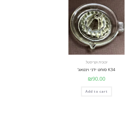
זכוכית וקריסטל
K34 סוחט ידני וינטאג'
₪
90.00
Add to cart