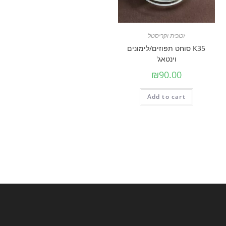
זכוכית וקריסטל
K35 סוחט תפוזים/לימונים
וינטאג'
₪
90.00
Add to cart