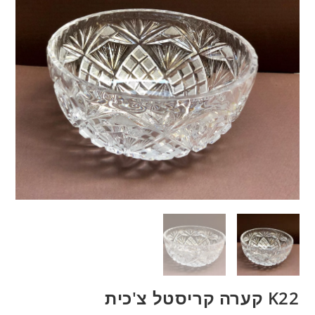
K22 קערה קריסטל צ'כית