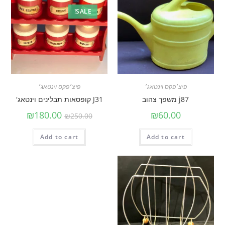
SALE!
פיצ׳פקס וינטאג׳
פיצ׳פקס וינטאג׳
j87 משפך צהוב
J31 קופסאות תבלינים וינטאג'
₪
180.00
₪
60.00
₪
250.00
Add to cart
Add to cart