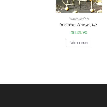
פיצ׳פקס וינטאג׳
J147 מעמד לעיתונים ברזל
₪
129.90
Add to cart