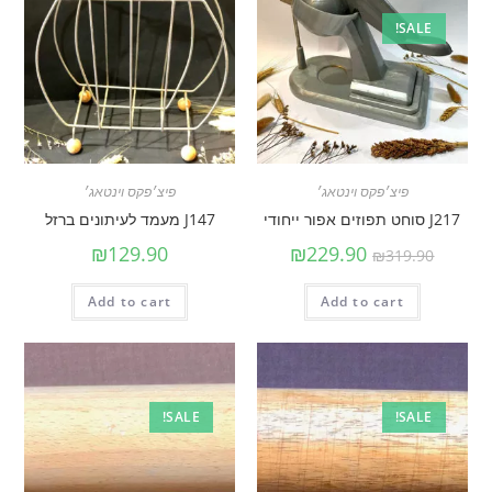
SALE!
פיצ׳פקס וינטאג׳
פיצ׳פקס וינטאג׳
J217 סוחט תפוזים אפור ייחודי
J147 מעמד לעיתונים ברזל
₪
129.90
₪
229.90
₪
319.90
Add to cart
Add to cart
SALE!
SALE!