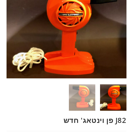
J82 פן וינטאג' חדש