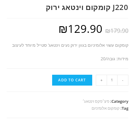
J220 קומקום וינטאג ירוק
₪
129.90
₪
179.90
קומקום עשוי אלומיניום בגוון ירוק נעים וינטאג' סטייל מיוחד לעיצוב
מידות: גובה/20
J220
ADD TO CART
+
-
קומקום
וינטאג
ירוק
Category:
פיצ׳פקס וינטאג׳
Tag:
quantity
קומקום אלומיניום