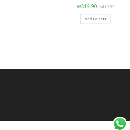
₪
319.90
₪
419.90
Add to cart