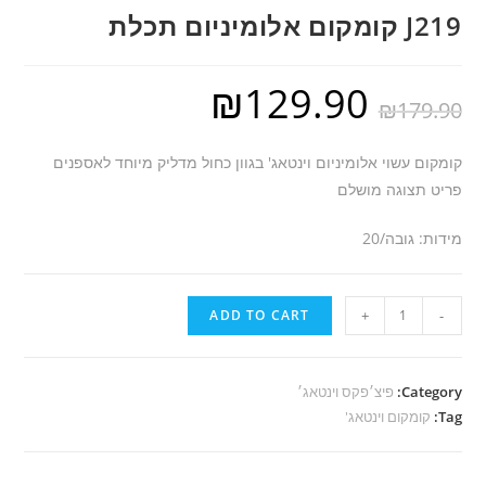
J219 קומקום אלומיניום תכלת
₪
129.90
₪
179.90
קומקום עשוי אלומיניום וינטאג' בגוון כחול מדליק מיוחד לאספנים
פריט תצוגה מושלם
מידות: גובה/20
J219
ADD TO CART
+
-
קומקום
אלומיניום
תכלת
Category:
פיצ׳פקס וינטאג׳
Tag:
quantity
קומקום וינטאג'