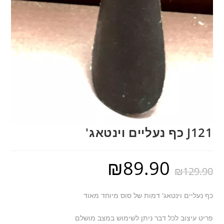
J121 כף נעליים וינטאג'
₪
89.90
₪
129.90
כף נעליים וינטאג' דמות של סוס מיוחד מאוד
פריט עיצוב לכל דבר ניתן לשימוש במצב מושלם