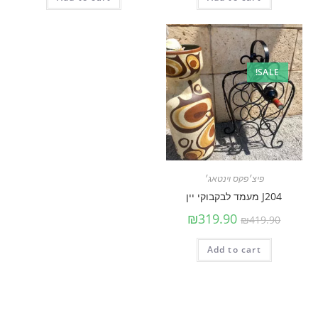
SALE!
פיצ׳פקס וינטאג׳
J204 מעמד לבקבוקי יין
₪
319.90
₪
419.90
Add to cart