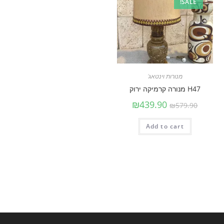
SALE!
מנורות וינטאג'
H47 מנורה קרמיקה ירוק
₪
439.90
₪
579.90
Add to cart