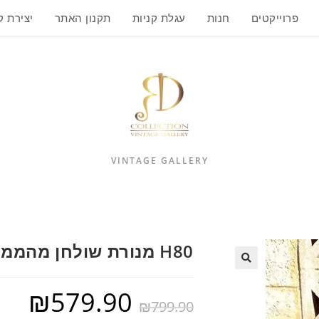
פרוייקטים
חנות
עגלת קניות
תקנון האתר
יצירת 
VINTAGE GALLERY
H80 מנורת שולחן מהממת
₪
579.90
₪
799.90