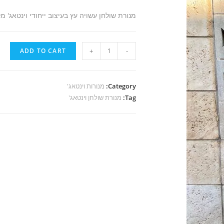
מנורת שולחן עשויה עץ בעיצוב ייחודי וינטאג' מקו
H80
ADD TO CART
+
-
מנורת
שולחן
מהממת
Category:
מנורות וינטאג'
Tag:
quantity
מנורת שולחן וינטאג'