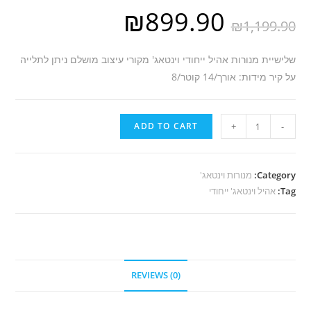
₪
899.90
₪
1,199.90
שלישיית מנורות אהיל ייחודי וינטאג' מקורי עיצוב מושלם ניתן לתלייה
על קיר מידות: אורך/14 קוטר/8
H67
ADD TO CART
+
-
אהיל
לבן
פליסה
Category:
מנורות וינטאג'
Tag:
quantity
אהיל וינטאג' ייחודי
REVIEWS (0)