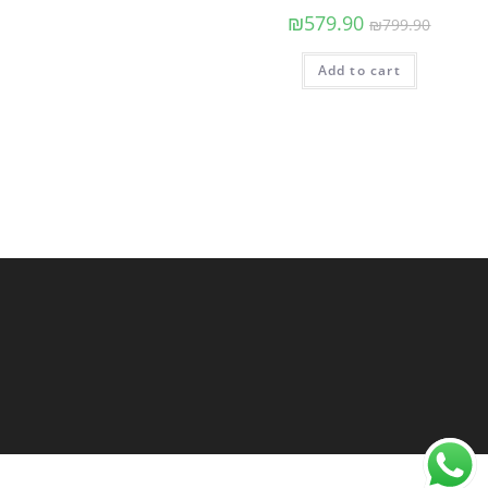
₪
579.90
₪
799.90
Add to cart