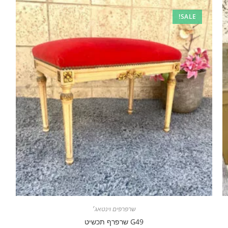
SALE!
שרפרפים וינטאג׳
G49 שרפרף תכשיט