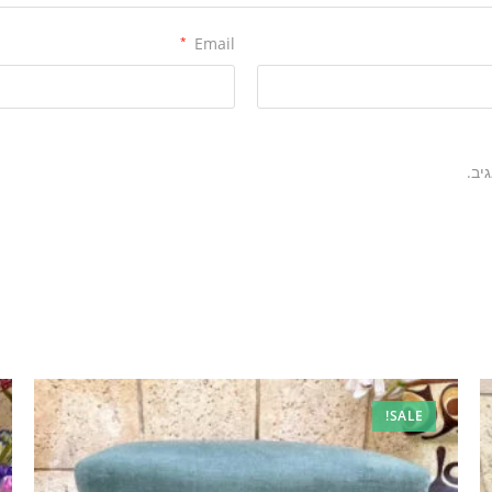
*
Email
יב.
SALE!