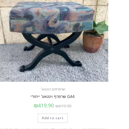
שרפרפים וינטאג׳
G44 שרפרף וינטאג' ייחודי
₪
419.90
₪
619.90
Add to cart