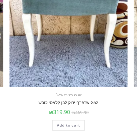
שרפרפים וינטאג׳
G52 שרפרף ירוק לבן קלאסי כובש
₪
319.90
₪
469.90
Add to cart