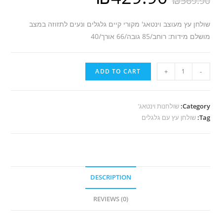
₪
569.90
שולחן עץ מעוצב וינטאג' מקורי קיים גלגלים ונעים לתזוזה במצב
מושלם מידות: רוחב/85 גובה/66 אורך/40
A64
ADD TO CART
+
-
שולחן
טלויזיה
וינטאג'
Category:
שולחנות וינטאג'
Tag:
quantity
שולחן עץ עם גלגלים
DESCRIPTION
REVIEWS (0)