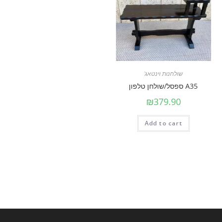
שולחנות וינטאג'
A35 ספסל/שולחן טלפון
₪
379.90
Add to cart