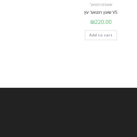
שעונים וינטאג׳
V5 שעון וינטאג' עץ
₪
220.00
Add to cart