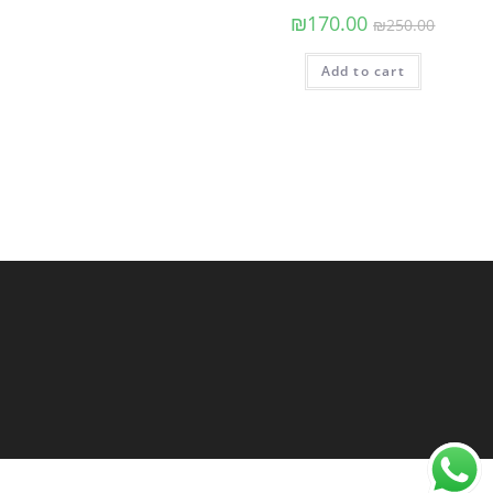
₪
170.00
₪
250.00
Add to cart