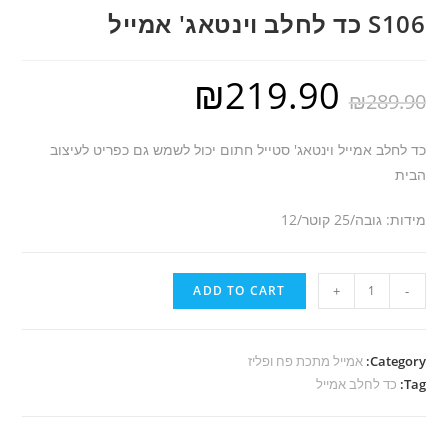
S106 כד לחלב וינטאג' אמייל
₪
219.90
₪
289.90
כד לחלב אמייל וינטאג' סטייל חתום יכול לשמש גם כפריט לעיצוב
הבית
מידות: גובה/25 קוטר/12
S106
ADD TO CART
+
-
כד
לחלב
וינטאג'
Category:
אמייל מתכת פח ופליז
Tag:
אמייל
כד לחלב אמייל
quantity