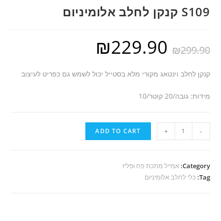
S109 קנקן לחלב אלומיניום
₪
229.90
₪
299.90
קנקן לחלב וינטאג מקורי מלא בסטייל יכול לשמש גם כפריט לעיצוב
מידות: גובה/20 קוטר/10
S109
ADD TO CART
+
-
קנקן
לחלב
אלומיניום
Category:
אמייל מתכת פח ופליז
Tag:
quantity
כלי לחלב אלומיניום