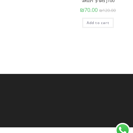
J100 מערוך וינטאג'
₪
70.00
₪
120.00
Add to cart