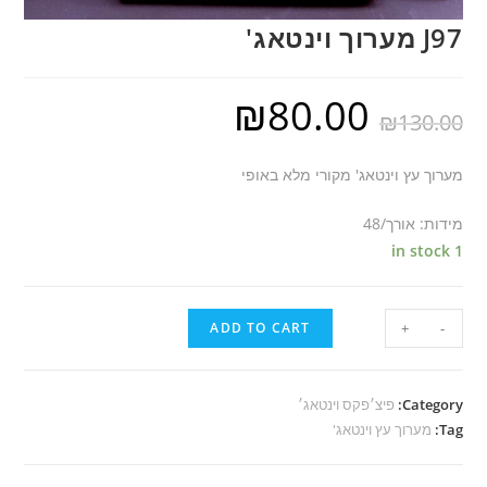
J97 מערוך וינטאג'
₪
80.00
₪
130.00
מערוך עץ וינטאג' מקורי מלא באופי
מידות: אורך/48
1 in stock
ADD TO CART
+
-
Category:
פיצ׳פקס וינטאג׳
Tag:
מערוך עץ וינטאג'