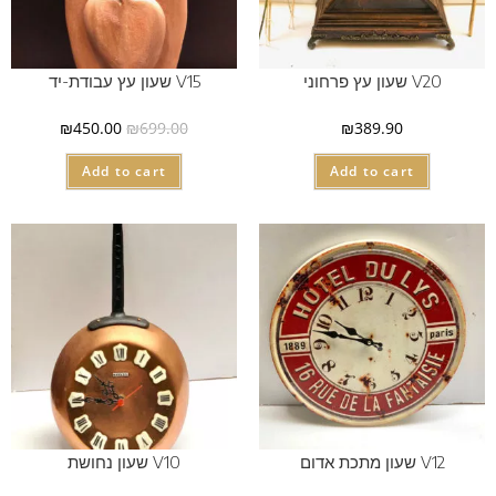
V20 שעון עץ פרחוני
V15 שעון עץ עבודת-יד
₪
450.00
₪
699.00
₪
389.90
Add to cart
Add to cart
V12 שעון מתכת אדום
V10 שעון נחושת