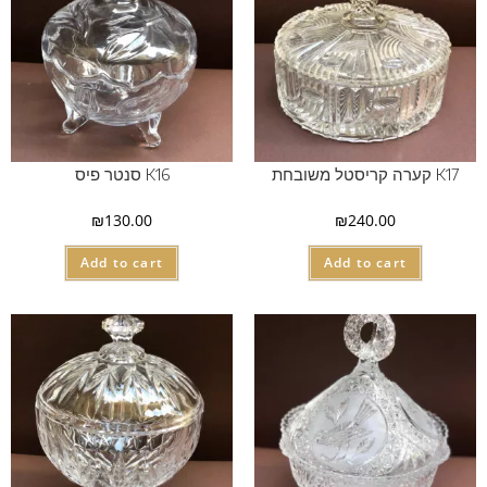
K17 קערה קריסטל משובחת
K16 סנטר פיס
₪
130.00
₪
240.00
Add to cart
Add to cart