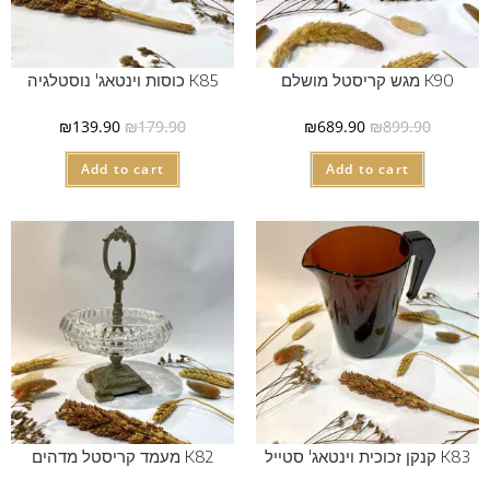
K90 מגש קריסטל מושלם
K85 כוסות וינטאג' נוסטלגיה
₪
139.90
₪
179.90
₪
689.90
₪
899.90
Add to cart
Add to cart
K83 קנקן זכוכית וינטאג' סטייל
K82 מעמד קריסטל מדהים