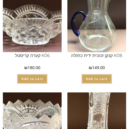
K08 קנקן זכוכית ידית כחולה
K06 קערה קריסטל
₪
180.00
₪
149.00
Add to cart
Add to cart