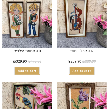
X12 גובלן ייחודי
X11 תמונת הילדים
₪
329.90
₪
479.90
₪
239.90
₪
339.90
Add to cart
Add to cart